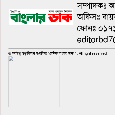
সম্পাদকঃ অ্
অফিসঃ বায়ত
ফোনঃ ০১৭
editorbd
© সর্বস্বত্ব স্বত্বাধিকার সংরক্ষিত "দৈনিক বাংলার ডাক " . All right reserved.