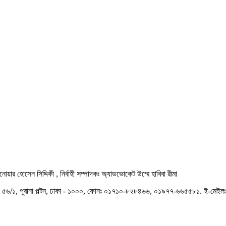
়ার হোসেন সিদ্দিকী , নির্বাহী সম্পাদকঃ অ্যাডভোকেট উম্মে হাবিবা রীমা
র, ৫৬/১, পুরানা পল্টন, ঢাকা - ১০০০, ফোনঃ ০১৭১০-৮২৮৪৬৬, ০১৯৭৭-৬৬৫৫৮১. ই-ম